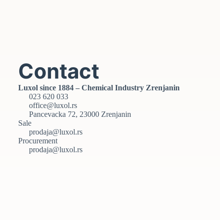
0,00
RSD
Contact
Luxol since 1884 – Chemical Industry Zrenjanin
023 620 033
office@luxol.rs
Pancevacka 72, 23000 Zrenjanin
Sale
prodaja@luxol.rs
Procurement
prodaja@luxol.rs