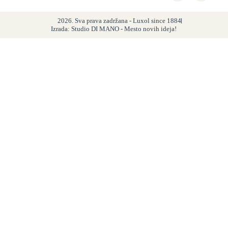
2026. Sva prava zadržana - Luxol since 1884
Izrada: Studio DI MANO - Mesto novih ideja!
Proizvodi
Balzami
Šamponi
Gelovi za tuširanje
Tečni sapuni
Čvrsti sapuni
Maršal sapun
Kreme
Gelovi za suvo pranje ruku
Antibakterijski sapuni