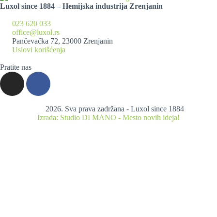
Luxol since 1884 – Hemijska industrija Zrenjanin
023 620 033
office@luxol.rs
Pančevačka 72, 23000 Zrenjanin
Uslovi korišćenja
Pratite nas
2026. Sva prava zadržana - Luxol since 1884
Izrada: Studio DI MANO - Mesto novih ideja!
Proizvodi
Balzami
Šamponi
Gelovi za tuširanje
Tečni sapuni