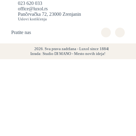
023 620 033
office@luxol.rs
Pančevačka 72, 23000 Zrenjanin
Uslovi korišćenja
Pratite nas
2026. Sva prava zadržana - Luxol since 1884
Izrada: Studio DI MANO - Mesto novih ideja!
Proizvodi
Balzami
Šamponi
Gelovi za tuširanje
Tečni sapuni
Čvrsti sapuni
Maršal sapun