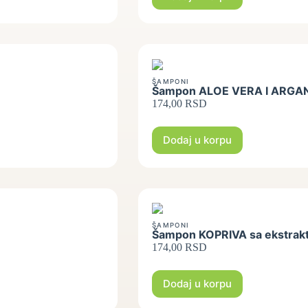
ŠAMPONI
Šampon ALOE VERA I ARGAN s
174,00
RSD
Dodaj u korpu
ŠAMPONI
Šampon KOPRIVA sa ekstrak
174,00
RSD
Dodaj u korpu