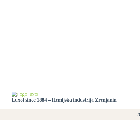
Luxol since 1884 – Hemijska industrija Zrenjanin
2
Proizvodi
Balzami