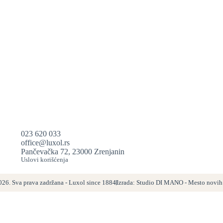
023 620 033
office@luxol.rs
Pančevačka 72, 23000 Zrenjanin
Uslovi korišćenja
026. Sva prava zadržana - Luxol since 1884
Izrada: Studio DI MANO - Mesto novih 