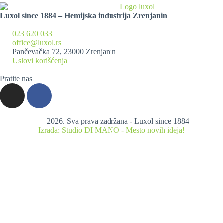
Luxol since 1884 – Hemijska industrija Zrenjanin
023 620 033
office@luxol.rs
Pančevačka 72, 23000 Zrenjanin
Uslovi korišćenja
Pratite nas
2026. Sva prava zadržana - Luxol since 1884
Izrada: Studio DI MANO - Mesto novih ideja!
Proizvodi
Balzami
Šamponi
Gelovi za tuširanje